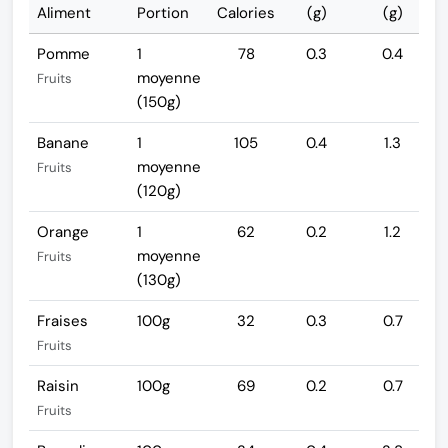
Aliment
Portion
Calories
(g)
(g)
Pomme
1
78
0.3
0.4
moyenne
Fruits
(150g)
Banane
1
105
0.4
1.3
moyenne
Fruits
(120g)
Orange
1
62
0.2
1.2
moyenne
Fruits
(130g)
Fraises
100g
32
0.3
0.7
Fruits
Raisin
100g
69
0.2
0.7
Fruits