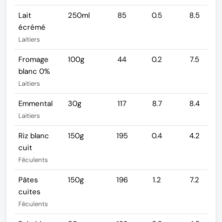
Lait
250ml
85
0.5
8.5
écrémé
Laitiers
Fromage
100g
44
0.2
7.5
blanc 0%
Laitiers
Emmental
30g
117
8.7
8.4
Laitiers
Riz blanc
150g
195
0.4
4.2
cuit
Féculents
Pâtes
150g
196
1.2
7.2
cuites
Féculents