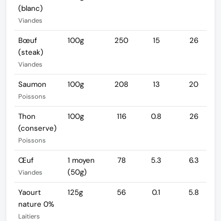
(blanc)
Viandes
Bœuf
100g
250
15
26
(steak)
Viandes
Saumon
100g
208
13
20
Poissons
Thon
100g
116
0.8
26
(conserve)
Poissons
Œuf
1 moyen
78
5.3
6.3
(50g)
Viandes
Yaourt
125g
56
0.1
5.8
nature 0%
Laitiers