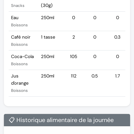
(30g)
Snacks
Eau
250ml
0
0
0
Boissons
Café noir
1 tasse
2
0
0.3
Boissons
Coca-Cola
250ml
105
0
0
Boissons
Jus
250ml
112
0.5
1.7
d'orange
Boissons
📋 Historique alimentaire de la journée