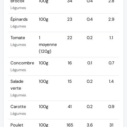
Brocoli
100g
34
0.4
2.8
Légumes
Épinards
100g
23
0.4
2.9
Légumes
Tomate
1
22
0.2
1.1
moyenne
Légumes
(120g)
Concombre
100g
16
0.1
0.7
Légumes
Salade
100g
15
0.2
1.4
verte
Légumes
Carotte
100g
41
0.2
0.9
Légumes
Poulet
100g
165
3.6
31