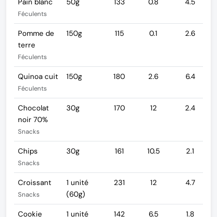
Pain blanc
50g
133
0.8
4.5
Féculents
Pomme de
150g
115
0.1
2.6
terre
Féculents
Quinoa cuit
150g
180
2.6
6.4
Féculents
Chocolat
30g
170
12
2.4
noir 70%
Snacks
Chips
30g
161
10.5
2.1
Snacks
Croissant
1 unité
231
12
4.7
(60g)
Snacks
Cookie
1 unité
142
6.5
1.8