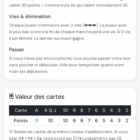
valent 30 points — comme trois As qui valent normalement 33.
Vies & élimination
Chaque joueur commence avec 3 vies (❤️❤️❤️). Le joueur avec
le plus bas score à la fin de chaque manche perd une vie. À 0 vie,
il est éliminé. Le dernier survivant gagne.
Passer
Si vous n'avez pas encore pioché, vous pouvez passer votre tour
sans piocher ni défausser. Utile pour temporiser quand votre
main est déjà bonne.
🃏 Valeur des cartes
Carte
A
K Q J
10
9
8
7
6
5
4
3
2
Points
11
10
10
9
8
7
6
5
4
3
2
💡 Seules les cartes
de la même couleur
s'additionnent. Si vous
avez A♥ + K♥ + 5♠, votre score est 21 (♥ uniquement), pas 26.