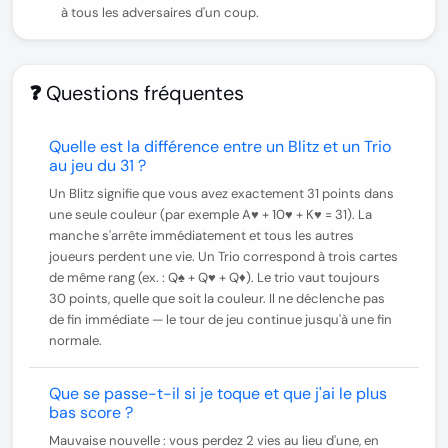
à tous les adversaires d'un coup.
❓ Questions fréquentes
Quelle est la différence entre un Blitz et un Trio
au jeu du 31 ?
Un
Blitz
signifie que vous avez exactement 31 points dans
une seule couleur (par exemple A♥ + 10♥ + K♥ = 31). La
manche s'arrête immédiatement et
tous
les autres
joueurs perdent une vie. Un
Trio
correspond à trois cartes
de même rang (ex. : Q♠ + Q♥ + Q♦). Le trio vaut toujours
30 points, quelle que soit la couleur. Il ne déclenche pas
de fin immédiate — le tour de jeu continue jusqu'à une fin
normale.
Que se passe-t-il si je toque et que j'ai le plus
bas score ?
Mauvaise nouvelle : vous perdez
2 vies
au lieu d'une, en