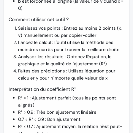
b
est l'ordonnée à l'origine (la valeur de y quand x =
0)
Comment utiliser cet outil ?
Saisissez vos points
: Entrez au moins 2 points (x,
y) manuellement ou par copier-coller
Lancez le calcul
: L'outil utilise la méthode des
moindres carrés pour trouver la meilleure droite
Analysez les résultats
: Obtenez l'équation, le
graphique et la qualité de l'ajustement (R²)
Faites des prédictions
: Utilisez l'équation pour
calculer y pour n'importe quelle valeur de x
Interprétation du coefficient R²
R² = 1
: Ajustement parfait (tous les points sont
alignés)
R² > 0.9
: Très bon ajustement linéaire
0.7 < R² < 0.9
: Bon ajustement
R² < 0.7
: Ajustement moyen, la relation n'est peut-