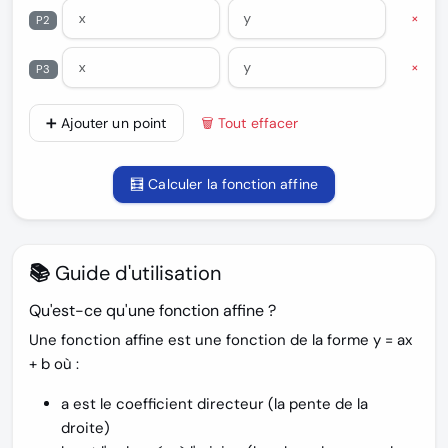
×
P2
×
P3
➕ Ajouter un point
🗑️ Tout effacer
🧮 Calculer la fonction affine
📚 Guide d'utilisation
Qu'est-ce qu'une fonction affine ?
Une fonction affine est une fonction de la forme
y = ax
+ b
où :
a
est le coefficient directeur (la pente de la
droite)