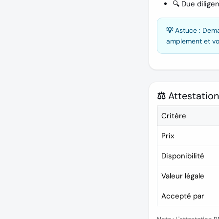
🔍
Due dilige
💡 Astuce :
Deman
amplement et vo
⚖️ Attestation
Critère
Prix
Disponibilité
Valeur légale
Accepté par