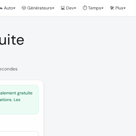
🚗 Auto
🎲 Générateurs
💻 Dev
⏱️ Temps
🛠️ Plus
uite
 secondes
talement gratuite
ations. Les