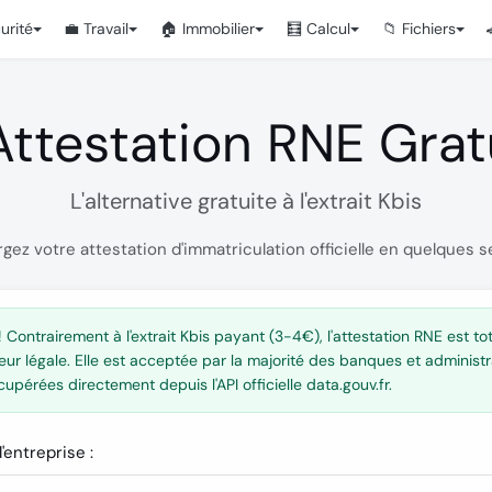
urité
💼 Travail
🏠 Immobilier
🧮 Calcul
📁 Fichiers
Attestation RNE Grat
L'alternative gratuite à l'extrait Kbis
gez votre attestation d'immatriculation officielle en quelques
!
Contrairement à l'extrait Kbis payant (3-4€), l'attestation RNE est to
eur légale. Elle est acceptée par la majorité des banques et administr
upérées directement depuis l'API officielle data.gouv.fr.
'entreprise :