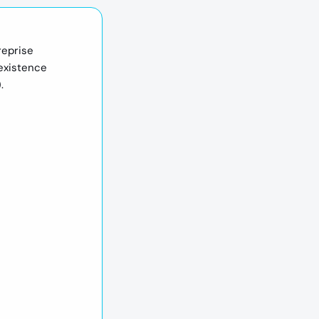
reprise
'existence
.