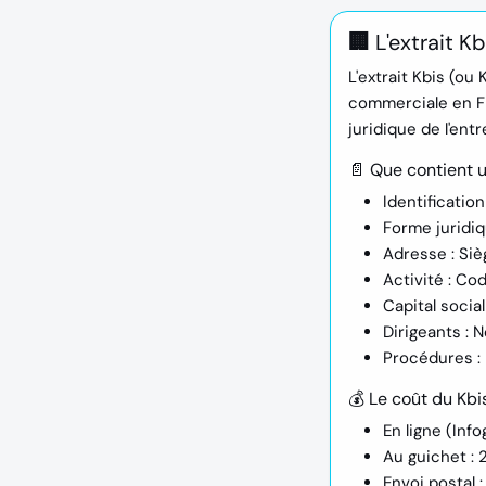
🏢 L'extrait K
L'
extrait Kbis
(ou K
commerciale en Fra
juridique de l'en
📄 Que contient u
Identification 
Forme juridiq
Adresse :
Siè
Activité :
Code
Capital social 
Dirigeants :
No
Procédures :
💰 Le coût du Kbi
En ligne
(Info
Au guichet
: 
Envoi postal
: