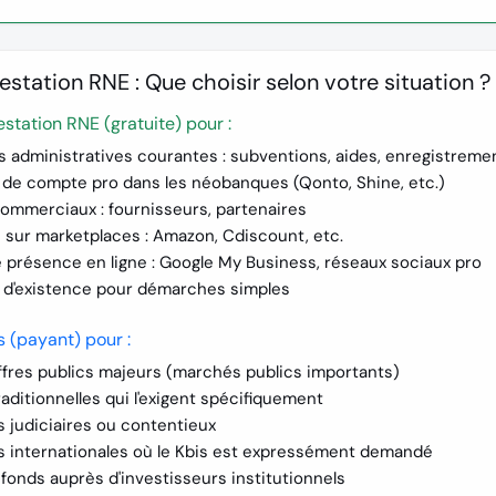
estation RNE : Que choisir selon votre situation ?
testation RNE (gratuite) pour :
 administratives courantes
: subventions, aides, enregistreme
 de compte pro
dans les néobanques (Qonto, Shine, etc.)
commerciaux
: fournisseurs, partenaires
n sur marketplaces
: Amazon, Cdiscount, etc.
 présence en ligne
: Google My Business, réseaux sociaux pro
f d'existence
pour démarches simples
s (payant) pour :
ffres publics majeurs
(marchés publics importants)
aditionnelles
qui l'exigent spécifiquement
 judiciaires
ou contentieux
 internationales
où le Kbis est expressément demandé
 fonds
auprès d'investisseurs institutionnels