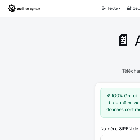
📝 Texte
🔐 Séc
📄 
Téléchar
🎉 100% Gratuit 
et a la même val
données sont réc
Numéro SIREN de l