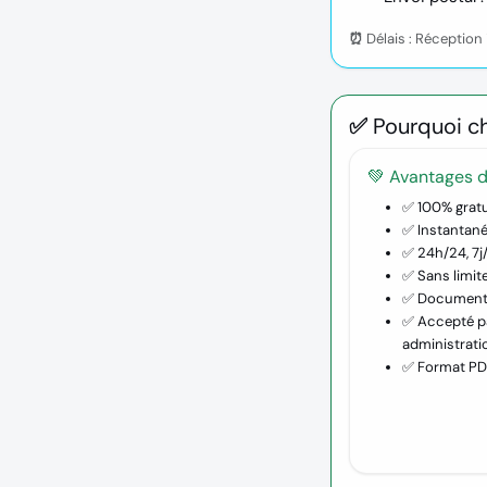
⏰ Délais :
Réception i
✅ Pourquoi ch
💚 Avantages d
✅
100% gratu
✅
Instantan
✅
24h/24, 7j
✅
Sans limit
✅
Document o
✅
Accepté
pa
administrati
✅
Format PD