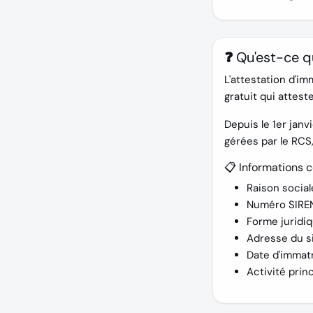
❓ Qu'est-ce q
L'
attestation d'im
gratuit qui attest
Depuis le 1er janv
gérées par le RCS,
📋 Informations c
Raison socia
Numéro SIREN
Forme juridi
Adresse du si
Date d'immatr
Activité prin