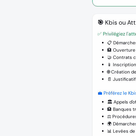
🎯 Kbis ou Att
✅ Privilégiez l'at
📋
Démarches
🏦
Ouverture
🤝
Contrats 
📱
Inscriptio
🌐
Création de
📄
Justificati
💼 Préférez le Kbi
🏛️
Appels d'o
🏦
Banques tr
⚖️
Procédures
🌍
Démarches
📊
Levées de