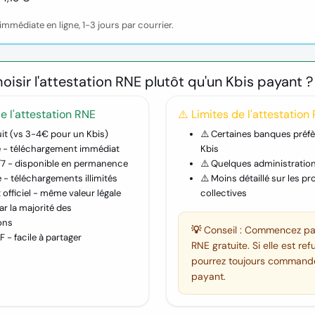
mmédiate en ligne, 1-3 jours par courrier.
oisir l'attestation RNE plutôt qu'un Kbis payant ?
e l'attestation RNE
⚠️ Limites de l'attestation
it
(vs 3-4€ pour un Kbis)
⚠️ Certaines banques préfè
é
- téléchargement immédiat
Kbis
/7
- disponible en permanence
⚠️ Quelques administratio
e
- téléchargements illimités
⚠️ Moins détaillé sur les p
fficiel
- même valeur légale
collectives
r la majorité des
ons
💡 Conseil :
Commencez par 
F
- facile à partager
RNE gratuite. Si elle est re
pourrez toujours commande
payant.