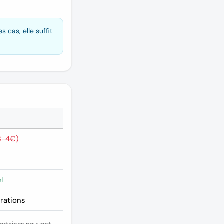
cas, elle suffit
 3-4€)
l
trations