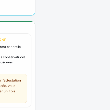
 RNE
rent encore le
ns conservatrices
rocédures
l'attestation
fusée, vous
r un Kbis