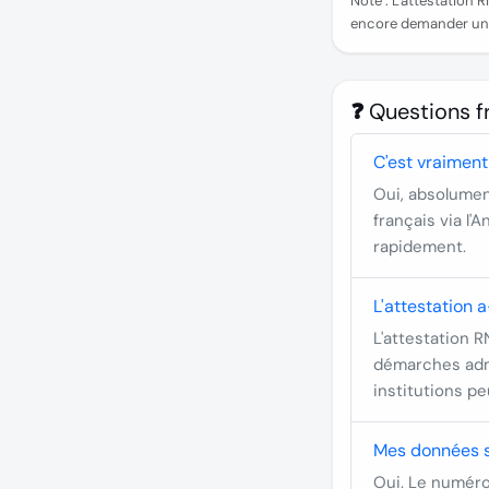
Note :
L'attestation R
encore demander un K
❓ Questions 
C'est vraiment
Oui, absolument
français via l
rapidement.
L'attestation 
L'attestation R
démarches admi
institutions p
Mes données s
Oui. Le numéro