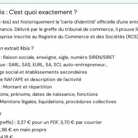
bis : C'est quoi exactement ?
-bis) est historiquement la "carte d'identité" officielle d'une ent
nce. Délivré par le greffe du tribunal de commerce, il prouve l
treprise inscrite au Registre du Commerce et des Sociétés (RCS)
n extrait Kbis ?
:
Raison sociale, enseigne, sigle, numéro SIREN/SIRET
ue :
SARL, SAS, EURL, SA, SCI, auto-entrepreneur...
ge social et établissements secondaires
 NAF/APE et description de l'activité
:
Montant et répartition
ms, prénoms, dates de naissance, fonctions
Mentions légales, liquidations, procédures collectives
s
greffe) : 3,37 € pour un PDF, 3,70 € par courrier
2,96 € en main propre
 4,18 €