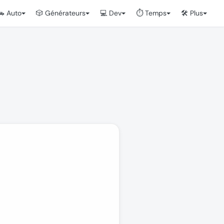
🚗 Auto
🎲 Générateurs
💻 Dev
⏱️ Temps
🛠️ Plus