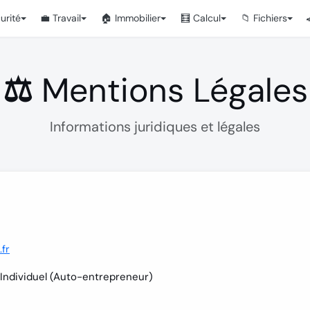
urité
💼 Travail
🏠 Immobilier
🧮 Calcul
📁 Fichiers
⚖️ Mentions Légales
Informations juridiques et légales
.fr
Individuel (Auto-entrepreneur)