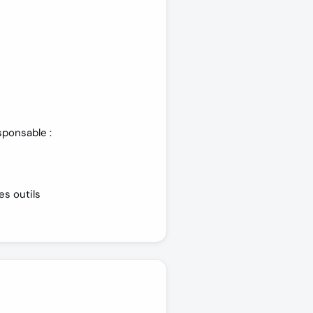
sponsable :
es outils