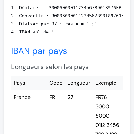
1. Déplacer : 3000600001123456789018976FR

2. Convertir : 300060000112345678901897615 27

3. Diviser par 97 : reste = 1 ✅

4. IBAN valide !
IBAN par pays
Longueurs selon les pays
Pays
Code
Longueur
Exemple
France
FR
27
FR76
3000
6000
0112 3456