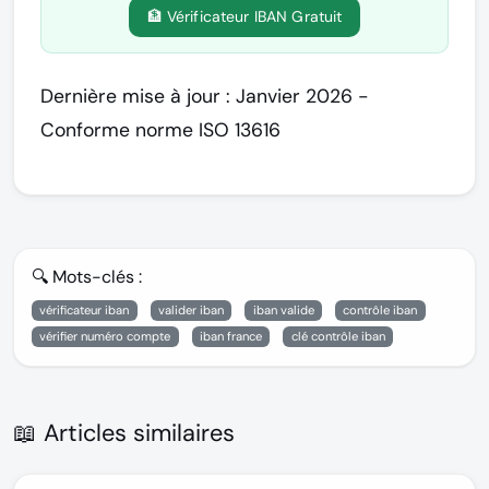
🏦 Vérificateur IBAN Gratuit
Dernière mise à jour : Janvier 2026 -
Conforme norme ISO 13616
🔍 Mots-clés :
vérificateur iban
valider iban
iban valide
contrôle iban
vérifier numéro compte
iban france
clé contrôle iban
📖 Articles similaires