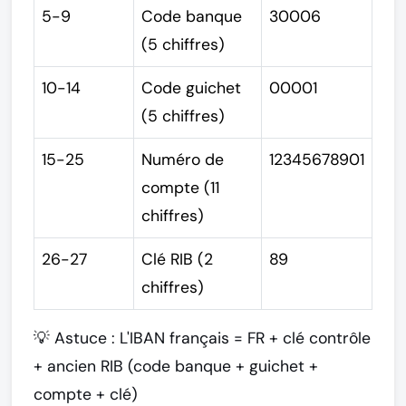
5-9
Code banque
30006
(5 chiffres)
10-14
Code guichet
00001
(5 chiffres)
15-25
Numéro de
12345678901
compte (11
chiffres)
26-27
Clé RIB (2
89
chiffres)
💡
Astuce :
L'IBAN français = FR + clé contrôle
+ ancien RIB (code banque + guichet +
compte + clé)