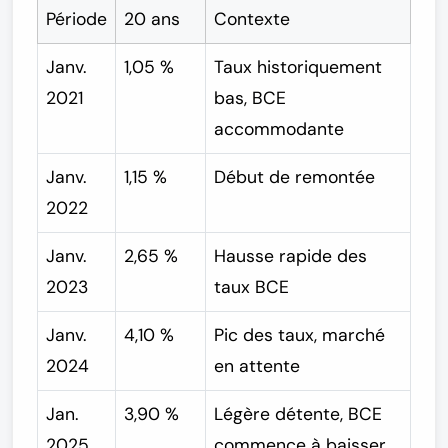
Période
20 ans
Contexte
Janv.
1,05 %
Taux historiquement
2021
bas, BCE
accommodante
Janv.
1,15 %
Début de remontée
2022
Janv.
2,65 %
Hausse rapide des
2023
taux BCE
Janv.
4,10 %
Pic des taux, marché
2024
en attente
Jan.
3,90 %
Légère détente, BCE
2025
commence à baisser