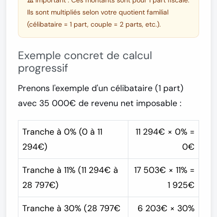
⚠️ Important :
Ces montants sont pour
1 part fiscale
.
Ils sont multipliés selon votre quotient familial
(célibataire = 1 part, couple = 2 parts, etc.).
Exemple concret de calcul
progressif
Prenons l'exemple d'un célibataire (1 part)
avec
35 000€ de revenu net imposable
:
Tranche à 0% (0 à 11
11 294€ × 0% =
294€)
0€
Tranche à 11% (11 294€ à
17 503€ × 11% =
28 797€)
1 925€
Tranche à 30% (28 797€
6 203€ × 30%