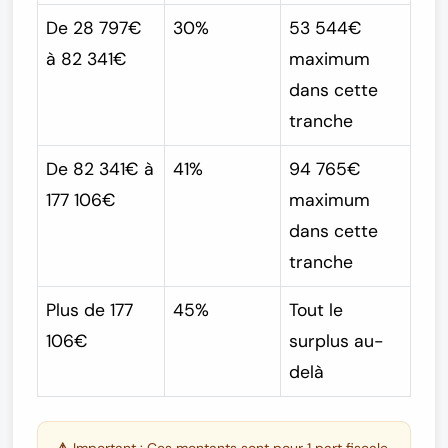
De 28 797€
30%
53 544€
à 82 341€
maximum
dans cette
tranche
De 82 341€ à
41%
94 765€
177 106€
maximum
dans cette
tranche
Plus de 177
45%
Tout le
106€
surplus au-
delà