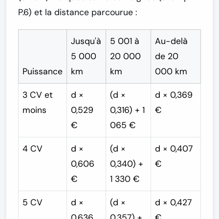
P.6) et la distance parcourue :
Jusqu'à
5 001 à
Au-delà
5 000
20 000
de 20
Puissance
km
km
000 km
3 CV et
d ×
(d ×
d × 0,369
moins
0,529
0,316) + 1
€
€
065 €
4 CV
d ×
(d ×
d × 0,407
0,606
0,340) +
€
€
1 330 €
5 CV
d ×
(d ×
d × 0,427
0,636
0,357) +
€