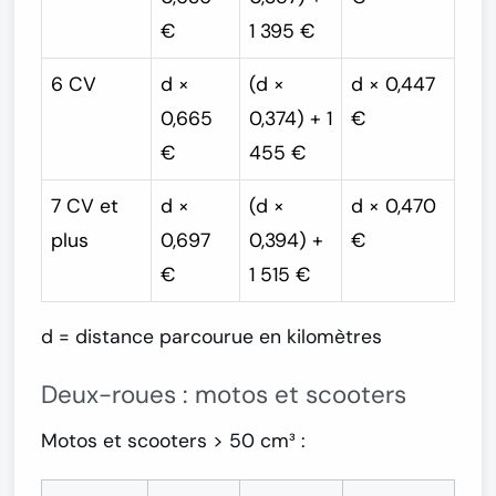
€
1 395 €
6 CV
d ×
(d ×
d × 0,447
0,665
0,374) + 1
€
€
455 €
7 CV et
d ×
(d ×
d × 0,470
plus
0,697
0,394) +
€
€
1 515 €
d = distance parcourue en kilomètres
Deux-roues : motos et scooters
Motos et scooters > 50 cm³ :