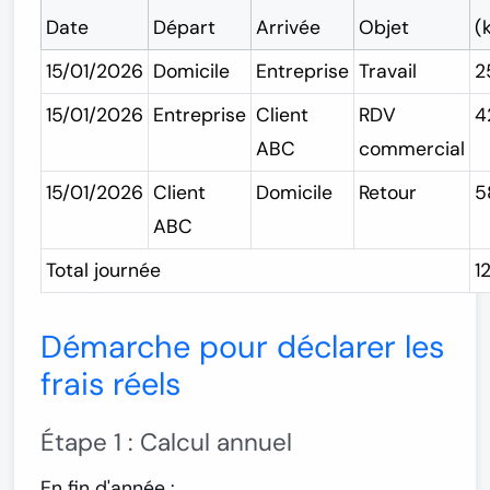
Date
Départ
Arrivée
Objet
(
15/01/2026
Domicile
Entreprise
Travail
2
15/01/2026
Entreprise
Client
RDV
4
ABC
commercial
15/01/2026
Client
Domicile
Retour
5
ABC
Total journée
1
Démarche pour déclarer les
frais réels
Étape 1 : Calcul annuel
En fin d'année :