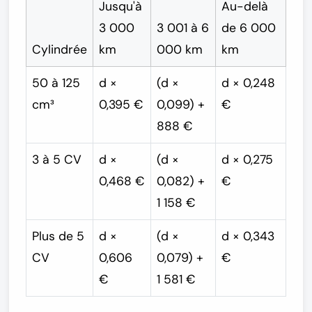
Jusqu'à
Au-delà
3 000
3 001 à 6
de 6 000
Cylindrée
km
000 km
km
50 à 125
d ×
(d ×
d × 0,248
cm³
0,395 €
0,099) +
€
888 €
3 à 5 CV
d ×
(d ×
d × 0,275
0,468 €
0,082) +
€
1 158 €
Plus de 5
d ×
(d ×
d × 0,343
CV
0,606
0,079) +
€
€
1 581 €