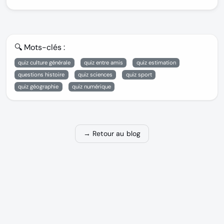
🔍 Mots-clés :
quiz culture générale
quiz entre amis
quiz estimation
questions histoire
quiz sciences
quiz sport
quiz géographie
quiz numérique
→ Retour au blog